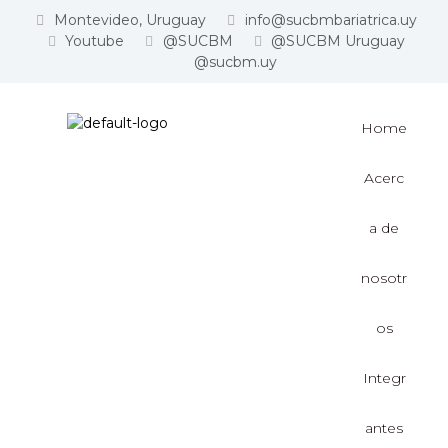
Montevideo, Uruguay
info@sucbmbariatrica.uy
Youtube
@SUCBM
@SUCBM Uruguay
@sucbm.uy
Home
Acerc
a de
nosotr
os
Integr
antes